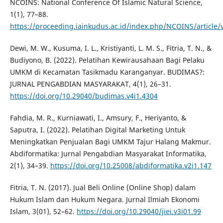
NCOINS: National Conference Of Islamic Natural Science,
1(1), 77–88.
https://proceeding.iainkudus.ac.id/index.php/NCOINS/article/
Dewi, M. W., Kusuma, I. L., Kristiyanti, L. M. S., Fitria, T. N., &
Budiyono, B. (2022). Pelatihan Kewirausahaan Bagi Pelaku
UMKM di Kecamatan Tasikmadu Karanganyar. BUDIMAS?:
JURNAL PENGABDIAN MASYARAKAT, 4(1), 26–31.
https://doi.org/10.29040/budimas.v4i1.4304
Fahdia, M. R., Kurniawati, I., Amsury, F., Heriyanto, &
Saputra, I. (2022). Pelatihan Digital Marketing Untuk
Meningkatkan Penjualan Bagi UMKM Tajur Halang Makmur.
Abdiformatika: Jurnal Pengabdian Masyarakat Informatika,
2(1), 34–39.
https://doi.org/10.25008/abdiformatika.v2i1.147
Fitria, T. N. (2017). Jual Beli Online (Online Shop) dalam
Hukum Islam dan Hukum Negara. Jurnal Ilmiah Ekonomi
Islam, 3(01), 52–62.
https://doi.org/10.29040/jiei.v3i01.99