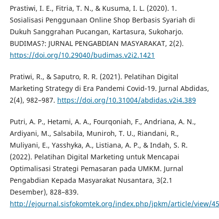
Prastiwi, I. E., Fitria, T. N., & Kusuma, I. L. (2020). 1.
Sosialisasi Penggunaan Online Shop Berbasis Syariah di
Dukuh Sanggrahan Pucangan, Kartasura, Sukoharjo.
BUDIMAS?: JURNAL PENGABDIAN MASYARAKAT, 2(2).
https://doi.org/10.29040/budimas.v2i2.1421
Pratiwi, R., & Saputro, R. R. (2021). Pelatihan Digital
Marketing Strategy di Era Pandemi Covid-19. Jurnal Abdidas,
2(4), 982–987.
https://doi.org/10.31004/abdidas.v2i4.389
Putri, A. P., Hetami, A. A., Fourqoniah, F., Andriana, A. N.,
Ardiyani, M., Salsabila, Muniroh, T. U., Riandani, R.,
Muliyani, E., Yasshyka, A., Listiana, A. P., & Indah, S. R.
(2022). Pelatihan Digital Marketing untuk Mencapai
Optimalisasi Strategi Pemasaran pada UMKM. Jurnal
Pengabdian Kepada Masyarakat Nusantara, 3(2.1
Desember), 828–839.
http://ejournal.sisfokomtek.org/index.php/jpkm/article/view/4