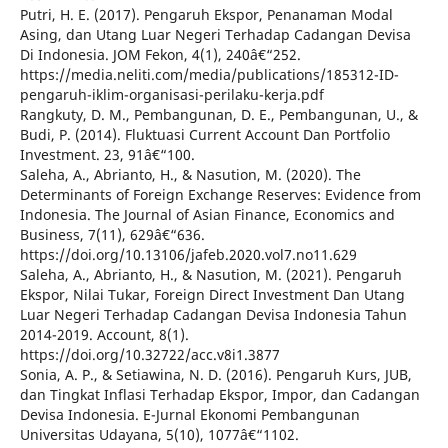
Putri, H. E. (2017). Pengaruh Ekspor, Penanaman Modal
Asing, dan Utang Luar Negeri Terhadap Cadangan Devisa
Di Indonesia. JOM Fekon, 4(1), 240â€“252.
https://media.neliti.com/media/publications/185312-ID-
pengaruh-iklim-organisasi-perilaku-kerja.pdf
Rangkuty, D. M., Pembangunan, D. E., Pembangunan, U., &
Budi, P. (2014). Fluktuasi Current Account Dan Portfolio
Investment. 23, 91â€“100.
Saleha, A., Abrianto, H., & Nasution, M. (2020). The
Determinants of Foreign Exchange Reserves: Evidence from
Indonesia. The Journal of Asian Finance, Economics and
Business, 7(11), 629â€“636.
https://doi.org/10.13106/jafeb.2020.vol7.no11.629
Saleha, A., Abrianto, H., & Nasution, M. (2021). Pengaruh
Ekspor, Nilai Tukar, Foreign Direct Investment Dan Utang
Luar Negeri Terhadap Cadangan Devisa Indonesia Tahun
2014-2019. Account, 8(1).
https://doi.org/10.32722/acc.v8i1.3877
Sonia, A. P., & Setiawina, N. D. (2016). Pengaruh Kurs, JUB,
dan Tingkat Inflasi Terhadap Ekspor, Impor, dan Cadangan
Devisa Indonesia. E-Jurnal Ekonomi Pembangunan
Universitas Udayana, 5(10), 1077â€“1102.