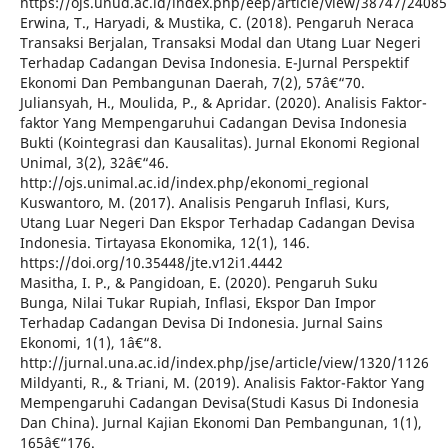
https://ojs.unud.ac.id/index.php/eep/article/view/38747/24085
Erwina, T., Haryadi, & Mustika, C. (2018). Pengaruh Neraca
Transaksi Berjalan, Transaksi Modal dan Utang Luar Negeri
Terhadap Cadangan Devisa Indonesia. E-Jurnal Perspektif
Ekonomi Dan Pembangunan Daerah, 7(2), 57â€“70.
Juliansyah, H., Moulida, P., & Apridar. (2020). Analisis Faktor-
faktor Yang Mempengaruhui Cadangan Devisa Indonesia
Bukti (Kointegrasi dan Kausalitas). Jurnal Ekonomi Regional
Unimal, 3(2), 32â€“46.
http://ojs.unimal.ac.id/index.php/ekonomi_regional
Kuswantoro, M. (2017). Analisis Pengaruh Inflasi, Kurs,
Utang Luar Negeri Dan Ekspor Terhadap Cadangan Devisa
Indonesia. Tirtayasa Ekonomika, 12(1), 146.
https://doi.org/10.35448/jte.v12i1.4442
Masitha, I. P., & Pangidoan, E. (2020). Pengaruh Suku
Bunga, Nilai Tukar Rupiah, Inflasi, Ekspor Dan Impor
Terhadap Cadangan Devisa Di Indonesia. Jurnal Sains
Ekonomi, 1(1), 1â€“8.
http://jurnal.una.ac.id/index.php/jse/article/view/1320/1126
Mildyanti, R., & Triani, M. (2019). Analisis Faktor-Faktor Yang
Mempengaruhi Cadangan Devisa(Studi Kasus Di Indonesia
Dan China). Jurnal Kajian Ekonomi Dan Pembangunan, 1(1),
165â€“176.