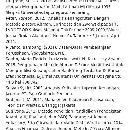
Nugroho, M. I. D. 2012. Analisis Prediksi Finansial Distress
dengan Menggunakan Model Altman Modifikasi 1995.
Skripsi. Universitas Diponegoro. Semarang.
Peter, Yoseph, 2012. “Analisis Kebangkrutan Dengan
Metode Z-score Altman, Springate dan Zwejwski pada PT.
INDOFOOD Sukses Makmur Tbk Periode 2005-2009.”Akurat
Jurnal Ilmiah Akuntansi Nomor 04 Tahun ke-2 Januari-April
2011.
Riyanto, Bambang. (2001). Dasar-Dasar Pembelanjaan
Perusahaan. Yogyakarta: BPFE.
Sagho, Maria Florida dan Merkusiwati, Ni Ketut Lely Aryani
2015. Penggunaan Metode Altman Z-Score Modifikasi Untuk
Memprediksi Kebangkrutan Bank Yang Terdaftar Di Bursa
Efek Indonesia. E-Jurnal Akuntansi Universitas Udayana Vo.
11.3 hal 730-742
Sofyan Syafri. 2009. Analisis Kritis atas Laporan Keuangan.
Jakarta: PT. Raja Grafindo Persada.
Sudana, I. M. 2011. Manajemen Keuangan Perusahaan;
Teori dan Praktek. Erlangga; Jakarta.
Sugiyono. 2013. Metode Penelitian Pendidikan (Pendekatan
Kuantitatif, Kualitatif, dan R&D).Bandung : Alfabeta.
Yuliastary, Etta Citrawati dan Made Gede Wirakusuma. 2014.
Analisis Financial Distress dengan Metode Z-Score Altman,