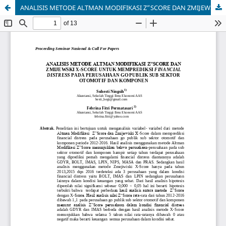
ANALISIS METODE ALTMAN MODIFIKASI Z”SCORE DAN ZMIJEWSKI X-SCORE UNTUK MEMPREDIKSI FINANCIAL DISTRESS PADA PERUSAHAAN GO PUBLIK SUB SEKTOR OTOMOTIF DAN KOMPONEN