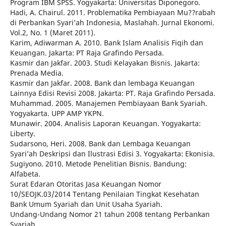
Program IBM SPSS. Yogyakarta: Universitas Diponegoro.
Hadi, A. Chairul. 2011. Problematika Pembiayaan Mu??rabah
di Perbankan Syari’ah Indonesia, Maslahah. Jurnal Ekonomi.
Vol.2, No. 1 (Maret 2011).
Karim, Adiwarman A. 2010. Bank Islam Analisis Fiqih dan
Keuangan. Jakarta: PT Raja Grafindo Persada.
Kasmir dan Jakfar. 2003. Studi Kelayakan Bisnis. Jakarta:
Prenada Media.
Kasmir dan Jakfar. 2008. Bank dan lembaga Keuangan
Lainnya Edisi Revisi 2008. Jakarta: PT. Raja Grafindo Persada.
Muhammad. 2005. Manajemen Pembiayaan Bank Syariah.
Yogyakarta. UPP AMP YKPN.
Munawir. 2004. Analisis Laporan Keuangan. Yogyakarta:
Liberty.
Sudarsono, Heri. 2008. Bank dan Lembaga Keuangan
Syari’ah Deskripsi dan Ilustrasi Edisi 3. Yogyakarta: Ekonisia.
Sugiyono. 2010. Metode Penelitian Bisnis. Bandung:
Alfabeta.
Surat Edaran Otoritas Jasa Keuangan Nomor
10/SEOJK.03/2014 Tentang Penilaian Tingkat Kesehatan
Bank Umum Syariah dan Unit Usaha Syariah.
Undang-Undang Nomor 21 tahun 2008 tentang Perbankan
Syariah.