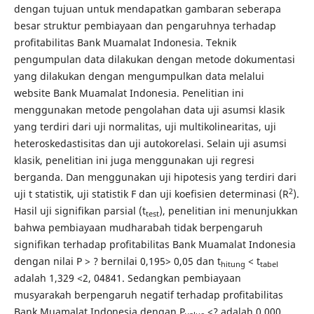
dengan tujuan untuk mendapatkan gambaran seberapa
besar struktur pembiayaan dan pengaruhnya terhadap
profitabilitas Bank Muamalat Indonesia. Teknik
pengumpulan data dilakukan dengan metode dokumentasi
yang dilakukan dengan mengumpulkan data melalui
website Bank Muamalat Indonesia. Penelitian ini
menggunakan metode pengolahan data uji asumsi klasik
yang terdiri dari uji normalitas, uji multikolinearitas, uji
heteroskedastisitas dan uji autokorelasi. Selain uji asumsi
klasik, penelitian ini juga menggunakan uji regresi
berganda. Dan menggunakan uji hipotesis yang terdiri dari
2
uji t statistik, uji statistik F dan uji koefisien determinasi (R
).
Hasil uji signifikan parsial (t
), penelitian ini menunjukkan
test
bahwa pembiayaan mudharabah tidak berpengaruh
signifikan terhadap profitabilitas Bank Muamalat Indonesia
dengan nilai P > ? bernilai 0,195> 0,05 dan t
< t
hitung
tabel
adalah 1,329 <2, 04841. Sedangkan pembiayaan
musyarakah berpengaruh negatif terhadap profitabilitas
Bank Muamalat Indonesia dengan P
<? adalah 0,000