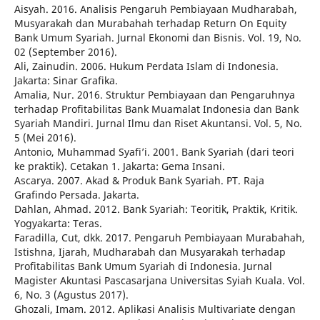
Aisyah. 2016. Analisis Pengaruh Pembiayaan Mudharabah,
Musyarakah dan Murabahah terhadap Return On Equity
Bank Umum Syariah. Jurnal Ekonomi dan Bisnis. Vol. 19, No.
02 (September 2016).
Ali, Zainudin. 2006. Hukum Perdata Islam di Indonesia.
Jakarta: Sinar Grafika.
Amalia, Nur. 2016. Struktur Pembiayaan dan Pengaruhnya
terhadap Profitabilitas Bank Muamalat Indonesia dan Bank
Syariah Mandiri. Jurnal Ilmu dan Riset Akuntansi. Vol. 5, No.
5 (Mei 2016).
Antonio, Muhammad Syafi’i. 2001. Bank Syariah (dari teori
ke praktik). Cetakan 1. Jakarta: Gema Insani.
Ascarya. 2007. Akad & Produk Bank Syariah. PT. Raja
Grafindo Persada. Jakarta.
Dahlan, Ahmad. 2012. Bank Syariah: Teoritik, Praktik, Kritik.
Yogyakarta: Teras.
Faradilla, Cut, dkk. 2017. Pengaruh Pembiayaan Murabahah,
Istishna, Ijarah, Mudharabah dan Musyarakah terhadap
Profitabilitas Bank Umum Syariah di Indonesia. Jurnal
Magister Akuntasi Pascasarjana Universitas Syiah Kuala. Vol.
6, No. 3 (Agustus 2017).
Ghozali, Imam. 2012. Aplikasi Analisis Multivariate dengan