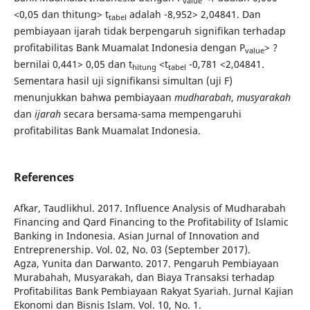
value
<0,05 dan thitung> t
adalah -8,952> 2,04841. Dan
tabel
pembiayaan ijarah tidak berpengaruh signifikan terhadap
profitabilitas Bank Muamalat Indonesia dengan P
> ?
value
bernilai 0,441> 0,05 dan t
<t
-0,781 <2,04841.
hitung
tabel
Sementara hasil uji signifikansi simultan (uji F)
menunjukkan bahwa pembiayaan
mudharabah
,
musyarakah
dan
ijarah
secara bersama-sama mempengaruhi
profitabilitas Bank Muamalat Indonesia.
References
Afkar, Taudlikhul. 2017. Influence Analysis of Mudharabah
Financing and Qard Financing to the Profitability of Islamic
Banking in Indonesia. Asian Jurnal of Innovation and
Entreprenership. Vol. 02, No. 03 (September 2017).
Agza, Yunita dan Darwanto. 2017. Pengaruh Pembiayaan
Murabahah, Musyarakah, dan Biaya Transaksi terhadap
Profitabilitas Bank Pembiayaan Rakyat Syariah. Jurnal Kajian
Ekonomi dan Bisnis Islam. Vol. 10, No. 1.