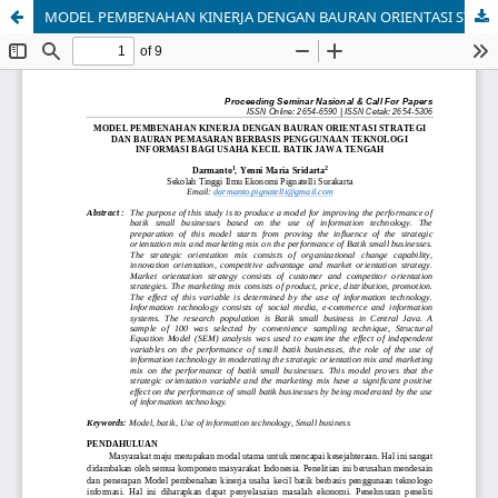
MODEL PEMBENAHAN KINERJA DENGAN BAURAN ORIENTASI STRATEGI DAN BAURAN PEMASARAN BERBASIS PENGGUNAAN TEKNOLOGI INFORMASI BAGI USAHA KECIL BATIK JAWA TENGAH