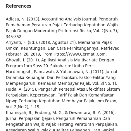
References
Adiasa, N. (2013). Accounting Analysis Journal. Pengaruh
Pemahaman Peraturan Pajak Terhadap Kepatuhan Wajib
Pajak Dengan Moderating Preferensi Risiko, Vol. 2(No. 3),
345-352.
Ariyanti, F. (Ed.). (2018, Agustus 21). Memahami Pajak
Umkm, Keuntungan, Dan Cara Perhitungannya. Retrieved
Februari 20, 2019, From Https://Www.Cermati.Com.
Ghozali, I. (2011). Aplikasi Analisis Multivariate Dengan
Program Ibm Spss 20. Sukoharjo: Uniba Perss.
Hardiningsih, Pancawati, & Yulianawati, N. (2011). Jurnal
Dinamika Keuangan Dan Perbankan. Faktor-Faktor Yang
Mempengaruhi Kemauan Membayar Pajak, Vol. 3(No. 1).
Huda, A. (2015). Pengaruh Persepsi Atas Efektifitas Sistem
Perpajakan, Kepercayaan, Tarif Pajak Dan Kemanfaatan
Npwp Terhadap Kepatuhan Membayar Pajak. Jom Fekon,
Vol. 2(No.2), 1-15.
Ilhamsyah, R., Endang, M. G., & Dewantara, R. Y. (2016).
Jurnal Perpajakan (Jejak). Pengaruh Pemahaman Dan
Pengetahuan Wajib Pajak Tentang Peraturan Perpajakan,
Kesadaran Wajib Pajak, Kualitas Pelayanan, Dan Sanksi