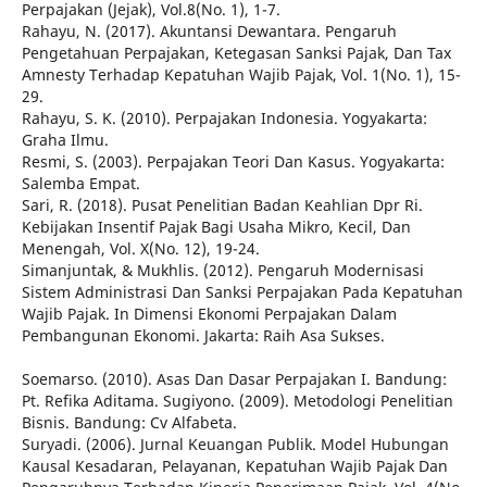
Perpajakan (Jejak), Vol.8(No. 1), 1-7.
Rahayu, N. (2017). Akuntansi Dewantara. Pengaruh
Pengetahuan Perpajakan, Ketegasan Sanksi Pajak, Dan Tax
Amnesty Terhadap Kepatuhan Wajib Pajak, Vol. 1(No. 1), 15-
29.
Rahayu, S. K. (2010). Perpajakan Indonesia. Yogyakarta:
Graha Ilmu.
Resmi, S. (2003). Perpajakan Teori Dan Kasus. Yogyakarta:
Salemba Empat.
Sari, R. (2018). Pusat Penelitian Badan Keahlian Dpr Ri.
Kebijakan Insentif Pajak Bagi Usaha Mikro, Kecil, Dan
Menengah, Vol. X(No. 12), 19-24.
Simanjuntak, & Mukhlis. (2012). Pengaruh Modernisasi
Sistem Administrasi Dan Sanksi Perpajakan Pada Kepatuhan
Wajib Pajak. In Dimensi Ekonomi Perpajakan Dalam
Pembangunan Ekonomi. Jakarta: Raih Asa Sukses.
Soemarso. (2010). Asas Dan Dasar Perpajakan I. Bandung:
Pt. Refika Aditama. Sugiyono. (2009). Metodologi Penelitian
Bisnis. Bandung: Cv Alfabeta.
Suryadi. (2006). Jurnal Keuangan Publik. Model Hubungan
Kausal Kesadaran, Pelayanan, Kepatuhan Wajib Pajak Dan