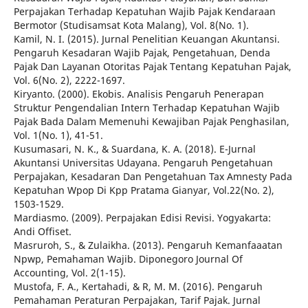
Perpajakan Terhadap Kepatuhan Wajib Pajak Kendaraan
Bermotor (Studisamsat Kota Malang), Vol. 8(No. 1).
Kamil, N. I. (2015). Jurnal Penelitian Keuangan Akuntansi.
Pengaruh Kesadaran Wajib Pajak, Pengetahuan, Denda
Pajak Dan Layanan Otoritas Pajak Tentang Kepatuhan Pajak,
Vol. 6(No. 2), 2222-1697.
Kiryanto. (2000). Ekobis. Analisis Pengaruh Penerapan
Struktur Pengendalian Intern Terhadap Kepatuhan Wajib
Pajak Bada Dalam Memenuhi Kewajiban Pajak Penghasilan,
Vol. 1(No. 1), 41-51.
Kusumasari, N. K., & Suardana, K. A. (2018). E-Jurnal
Akuntansi Universitas Udayana. Pengaruh Pengetahuan
Perpajakan, Kesadaran Dan Pengetahuan Tax Amnesty Pada
Kepatuhan Wpop Di Kpp Pratama Gianyar, Vol.22(No. 2),
1503-1529.
Mardiasmo. (2009). Perpajakan Edisi Revisi. Yogyakarta:
Andi Offiset.
Masruroh, S., & Zulaikha. (2013). Pengaruh Kemanfaaatan
Npwp, Pemahaman Wajib. Diponegoro Journal Of
Accounting, Vol. 2(1-15).
Mustofa, F. A., Kertahadi, & R, M. M. (2016). Pengaruh
Pemahaman Peraturan Perpajakan, Tarif Pajak. Jurnal