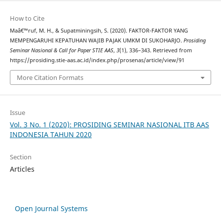
How to Cite
Maâ€™ruf, M. H., & Supatminingsih, S. (2020). FAKTOR-FAKTOR YANG
MEMPENGARUHI KEPATUHAN WAJIB PAJAK UMKM DI SUKOHARJO.
Prosiding
Seminar Nasional & Call for Paper STIE AAS
,
3
(1), 336–343. Retrieved from
https://prosiding.stie-aas.ac.id/index.php/prosenas/article/view/91
More Citation Formats
Issue
Vol. 3 No. 1 (2020): PROSIDING SEMINAR NASIONAL ITB AAS
INDONESIA TAHUN 2020
Section
Articles
Open Journal Systems