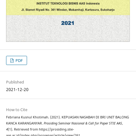
PDF
Published
2021-12-20
How to Cite
Febriana Kusnul Khotimah. (2021). KEPUASAN NASABAH DI BRI UNIT BALONG
KANCA KARANGANYAR.
Prosiding Seminar Nasional & Call for Paper STIE AAS
,
4
(1). Retrieved from https://prosiding.stie-
aas.ac.id/index.php/prosenas/article/view/261