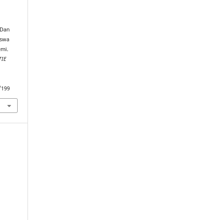
 Dan
iswa
mi.
TIE
/199