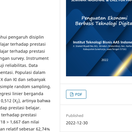
ahui pengaruh disiplin
lajar terhadap prestasi
lajar terhadap prestasi
dengan survey. Instrument
ji reliabilitas. Data
ntasi. Populasi dalam
s X dan XI dan sebanyak
 simple random sampling.
gresi linier berganda
PDF
+ 0,512 (X
), artinya bahwa
2
dap prestasi belajar.
 terhadap prestasi
Published
,718 > 1,667 dan nilai
2022-12-30
an relatif sebesar 62,74%