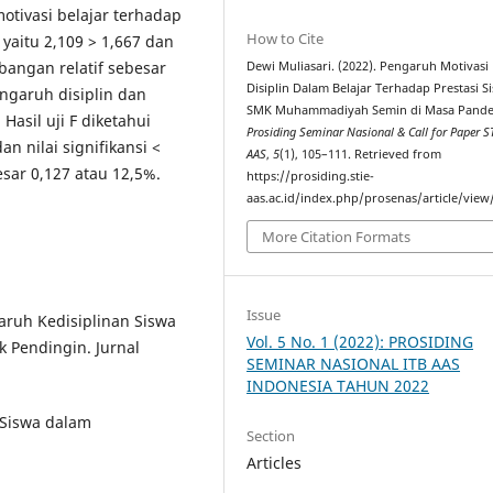
otivasi belajar terhadap
How to Cite
, yaitu 2,109 > 1,667 dan
mbangan relatif sebesar
Dewi Muliasari. (2022). Pengaruh Motivasi
Disiplin Dalam Belajar Terhadap Prestasi S
ngaruh disiplin dan
SMK Muhammadiyah Semin di Masa Pande
 Hasil uji F diketahui
Prosiding Seminar Nasional & Call for Paper S
an nilai signifikansi <
AAS
,
5
(1), 105–111. Retrieved from
esar 0,127 atau 12,5%.
https://prosiding.stie-
aas.ac.id/index.php/prosenas/article/view
More Citation Formats
Issue
aruh Kedisiplinan Siswa
Vol. 5 No. 1 (2022): PROSIDING
k Pendingin. Jurnal
SEMINAR NASIONAL ITB AAS
INDONESIA TAHUN 2022
 Siswa dalam
Section
Articles