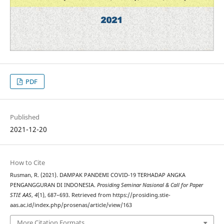
PDF
Published
2021-12-20
How to Cite
Rusman, R. (2021). DAMPAK PANDEMI COVID-19 TERHADAP ANGKA
PENGANGGURAN DI INDONESIA.
Prosiding Seminar Nasional & Call for Paper
STIE AAS
,
4
(1), 687–693. Retrieved from https://prosiding.stie-
aas.ac.id/index.php/prosenas/article/view/163
More Citation Formats