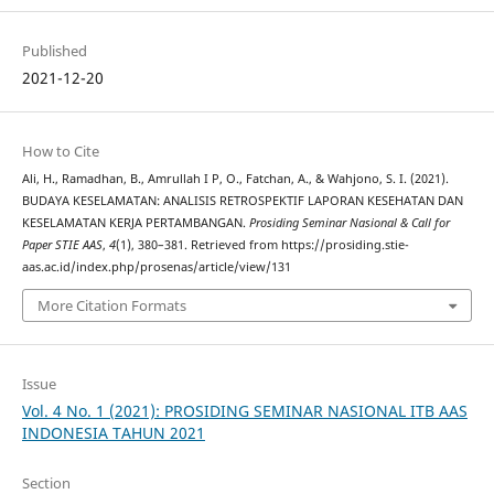
Published
2021-12-20
How to Cite
Ali, H., Ramadhan, B., Amrullah I P, O., Fatchan, A., & Wahjono, S. I. (2021).
BUDAYA KESELAMATAN: ANALISIS RETROSPEKTIF LAPORAN KESEHATAN DAN
KESELAMATAN KERJA PERTAMBANGAN.
Prosiding Seminar Nasional & Call for
Paper STIE AAS
,
4
(1), 380–381. Retrieved from https://prosiding.stie-
aas.ac.id/index.php/prosenas/article/view/131
More Citation Formats
Issue
Vol. 4 No. 1 (2021): PROSIDING SEMINAR NASIONAL ITB AAS
INDONESIA TAHUN 2021
Section