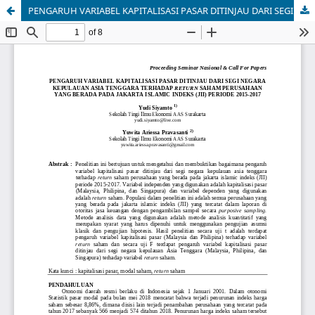
PENGARUH VARIABEL KAPITALISASI PASAR DITINJAU DARI SEGI NEGARA KEPULAUAN ASIA TENGGARA TERHADAP RETURN SAHAM PERUSAHAAN YANG BERADA PADA JAKARTA ISLAMIC INDEKS (JII) PERIODE 2015-2017