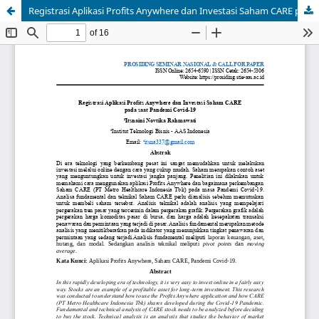
Registrasi Aplikasi Profits Anywhere dan Investasi Saham CARE pada saat Pandemi Covid-19